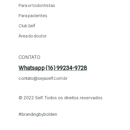
Para ortodontistas
Para pacientes
Club Self
Área do doutor
CONTATO
Whatsapp (16) 99234-9728
contato@sejaself.com.br
© 2022 Self. Todos os direitos reservados
#brandingby
bolden