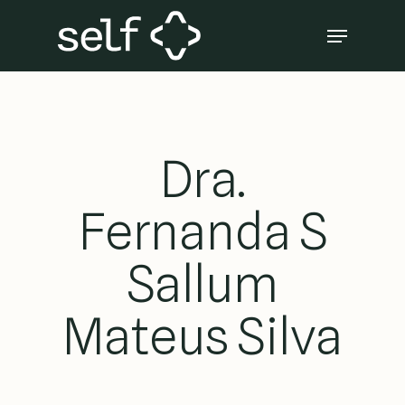
Skip
Menu
to
Close
main
Menu
content
Dra.
Fernanda S
Sallum
Mateus Silva