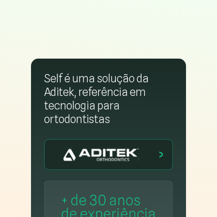
Self é uma solução da
Aditek, referência em
tecnologia para
ortodontistas