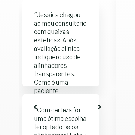
“
A
“Jessica chegou
q
ao meu consultório
e
com queixas
s
estéticas. Após
e
avaliação clínica
a
indiquei o uso de
e
alinhadores
p
transparentes.
t
Como é uma
a
paciente
b
“D
colaborativa o
p
nã
tratamento está
“Com certeza foi
a
indo muito bem e
tr
uma ótima escolha
c
logo ela finalizará e
d
ter optado pelos
t
terá seu sorriso
pl