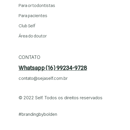
Para ortodontistas
Para pacientes
Club Self
Área do doutor
CONTATO
Whatsapp (16) 99234-9728
contato@sejaself.com.br
© 2022 Self. Todos os direitos reservados
#brandingby
bolden