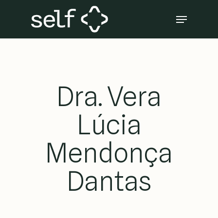
Skip
Menu
to
Close
main
Menu
content
Dra. Vera
Lúcia
Mendonça
Dantas