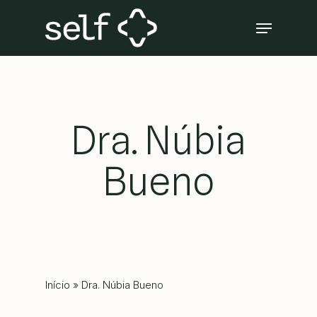
Skip
Menu
to
Close
main
Menu
content
Dra. Núbia
Bueno
Início
»
Dra. Núbia Bueno