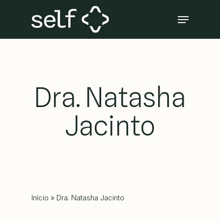
Skip
Menu
to
Close
main
Menu
content
Dra. Natasha
Jacinto
Início
»
Dra. Natasha Jacinto