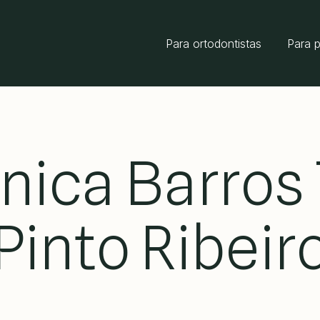
Para ortodontistas
Para 
nica Barros 
Pinto Ribeir