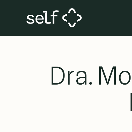
Skip
to
main
content
Dra. Mo