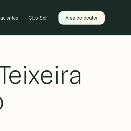
pacientes
Club Self
Área do doutor
Teixeira
o