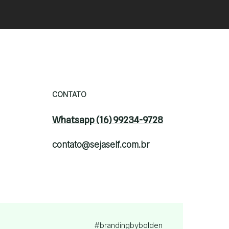
CONTATO
Whatsapp (16) 99234-9728
contato@sejaself.com.br
#brandingby
bolden