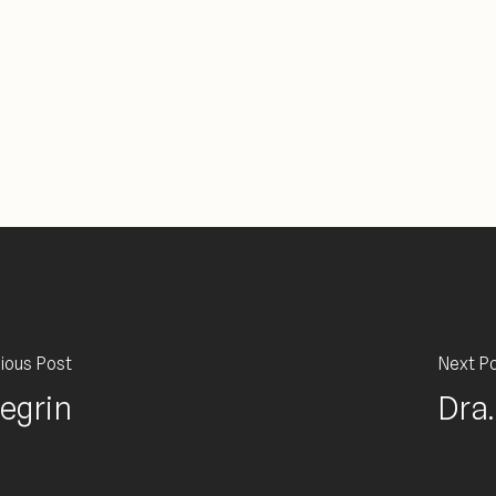
ious Post
Next P
legrin
Dra.