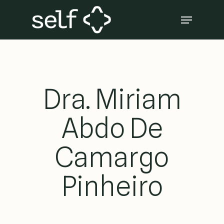
Skip
Menu
to
Close
main
Menu
content
Dra. Miriam
Abdo De
Camargo
Pinheiro