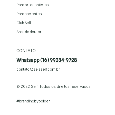
Para ortodontistas
Para pacientes
Club Self
Área do doutor
CONTATO
Whatsapp (16) 99234-9728
contato@sejaself.com.br
© 2022 Self. Todos os direitos reservados
#brandingby
bolden