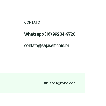
CONTATO
Whatsapp (16) 99234-9728
contato@sejaself.com.br
#brandingby
bolden