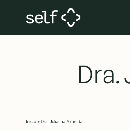
Skip
to
main
content
Dra.
Início
»
Dra. Julianna Almeida