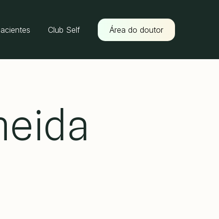
pacientes
Club Self
Área do doutor
meida