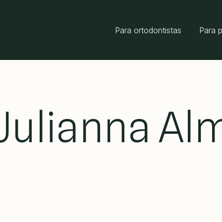
Para ortodontistas
Para 
 Julianna Al