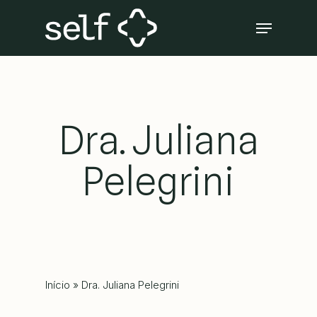
Skip
Menu
to
Close
main
Menu
content
Dra. Juliana
Pelegrini
Início
»
Dra. Juliana Pelegrini