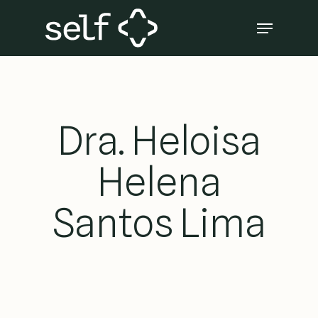
Skip
Menu
to
Close
main
Menu
content
Dra. Heloisa
Helena
Santos Lima