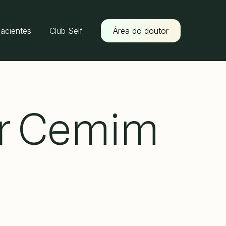
pacientes
Club Self
Área do doutor
er Cemim