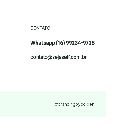
CONTATO
Whatsapp (16) 99234-9728
contato@sejaself.com.br
#brandingby
bolden