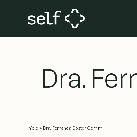
Skip
to
main
content
Dra. Fe
Início
»
Dra. Fernanda Soster Cemim