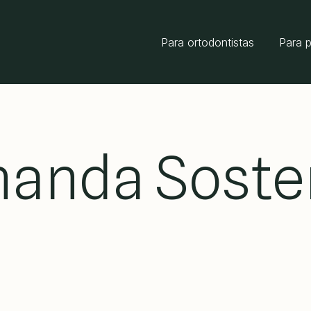
Para ortodontistas
Para 
rnanda Sost