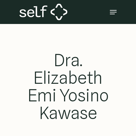
Skip
Menu
to
Close
main
Menu
content
Dra.
Elizabeth
Emi Yosino
Kawase