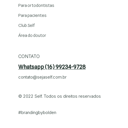
Para ortodontistas
Para pacientes
Club Self
Área do doutor
CONTATO
Whatsapp (16) 99234-9728
contato@sejaself.com.br
© 2022 Self. Todos os direitos reservados
#brandingby
bolden