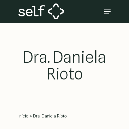
Skip
Menu
to
Close
main
Menu
content
Dra. Daniela
Rioto
Início
»
Dra. Daniela Rioto