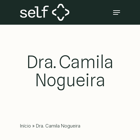
Skip
Menu
to
Close
main
Menu
content
Dra. Camila
Nogueira
Início
»
Dra. Camila Nogueira