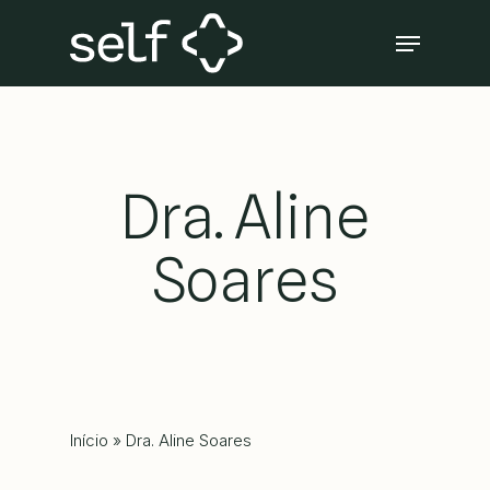
Skip
Menu
to
Close
main
Menu
content
Dra. Aline
Soares
Início
»
Dra. Aline Soares