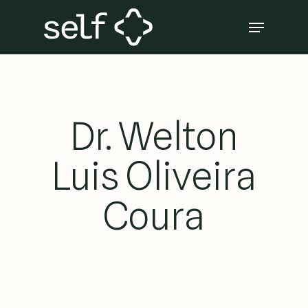
Skip
Menu
to
Close
main
Menu
content
Dr. Welton
Luis Oliveira
Coura