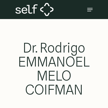
Skip
Menu
to
Close
main
Menu
content
Dr. Rodrigo
EMMANOEL
MELO
COIFMAN