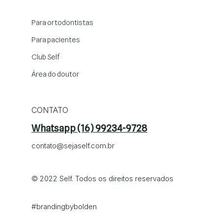
Para ortodontistas
Para pacientes
Club Self
Área do doutor
CONTATO
Whatsapp (16) 99234-9728
contato@sejaself.com.br
© 2022 Self. Todos os direitos reservados
#brandingby
bolden