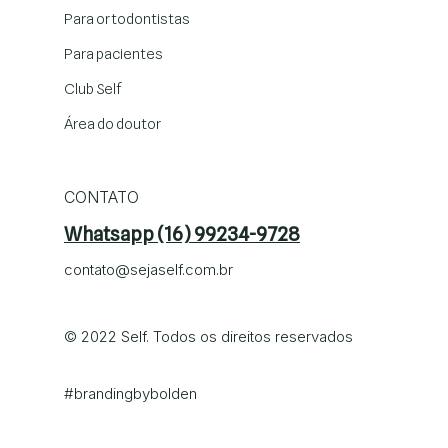
Para ortodontistas
Para pacientes
Club Self
Área do doutor
CONTATO
Whatsapp (16) 99234-9728
contato@sejaself.com.br
© 2022 Self. Todos os direitos reservados
#brandingby
bolden