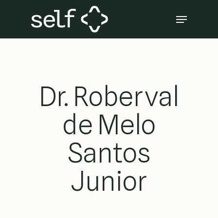
Skip
Menu
to
Close
main
Menu
content
Dr. Roberval
de Melo
Santos
Junior