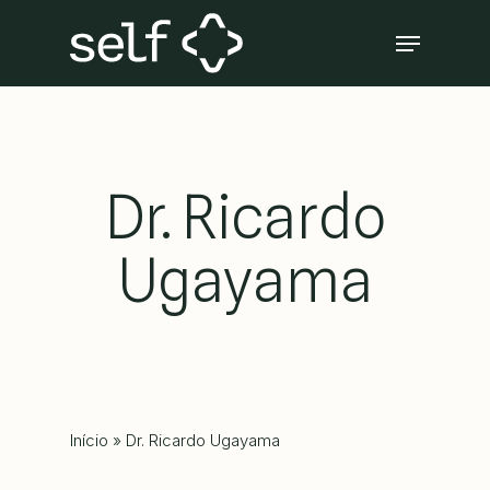
Skip
Menu
to
Close
main
Menu
content
Dr. Ricardo
Ugayama
Início
»
Dr. Ricardo Ugayama