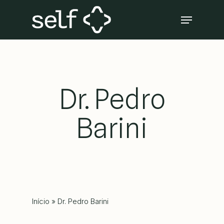
Skip
Menu
to
Close
main
Menu
content
Dr. Pedro
Barini
Início
»
Dr. Pedro Barini