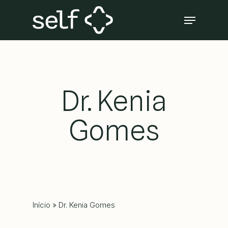
Skip
Menu
to
Close
main
Menu
content
Dr. Kenia
Gomes
Início
»
Dr. Kenia Gomes