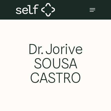
Skip
Menu
to
Close
main
Menu
content
Dr. Jorive
SOUSA
CASTRO