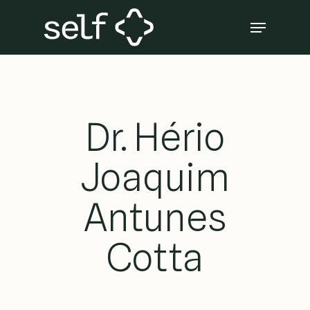
Skip
Menu
to
Close
main
Menu
content
Dr. Hério
Joaquim
Antunes
Cotta