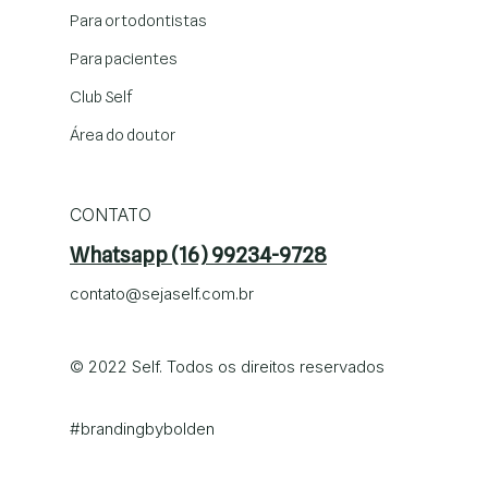
Para ortodontistas
Para pacientes
Club Self
Área do doutor
CONTATO
Whatsapp (16) 99234-9728
contato@sejaself.com.br
© 2022 Self. Todos os direitos reservados
#brandingby
bolden