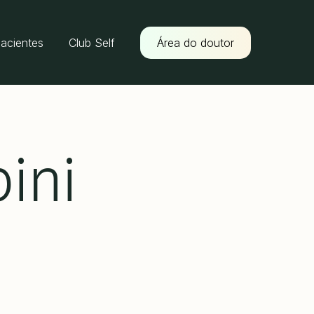
pacientes
Club Self
Área do doutor
ini