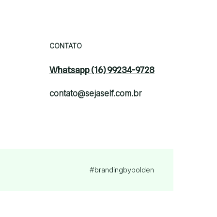
CONTATO
Whatsapp (16) 99234-9728
contato@sejaself.com.br
#brandingby
bolden