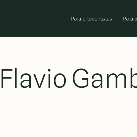
Para ortodontistas
Para 
. Flavio Gamb