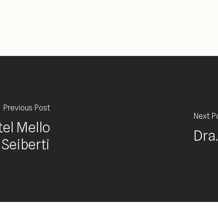
Previous Post
Next P
tel Mello
Dra.
Seiberti