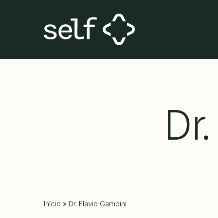
Skip
to
main
content
Dr
Início
»
Dr. Flavio Gambini