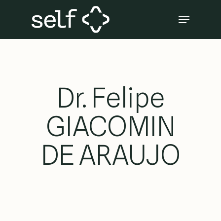
Skip
Menu
to
Close
main
Menu
content
Dr. Felipe
GIACOMIN
DE ARAUJO