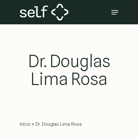
Skip
Menu
to
Close
main
Menu
content
Dr. Douglas
Lima Rosa
Início
»
Dr. Douglas Lima Rosa