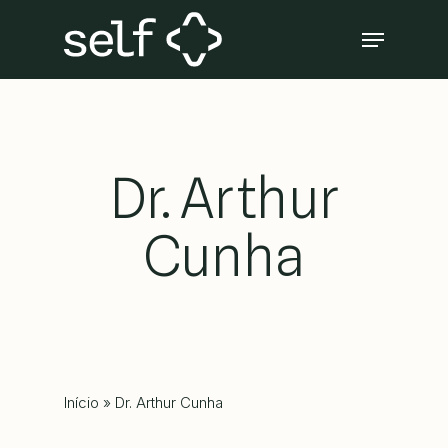
Skip
Menu
to
Close
main
Menu
content
Dr. Arthur
Cunha
Início
»
Dr. Arthur Cunha