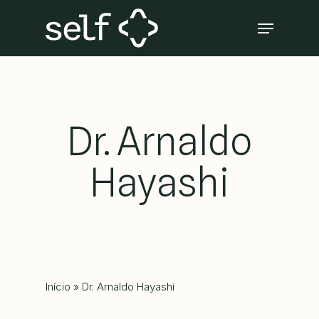
Skip
Menu
to
Close
main
Menu
content
Dr. Arnaldo
Hayashi
Início
»
Dr. Arnaldo Hayashi