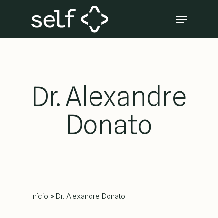
Skip
Menu
to
Close
main
Menu
content
Dr. Alexandre
Donato
Início
»
Dr. Alexandre Donato