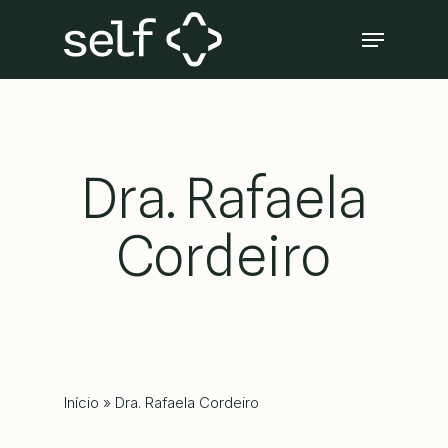
Skip
Menu
to
Close
main
Menu
content
Dra. Rafaela
Cordeiro
Início
»
Dra. Rafaela Cordeiro