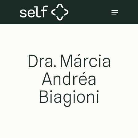
Skip
Menu
to
Close
main
Menu
content
Dra. Márcia
Andréa
Biagioni