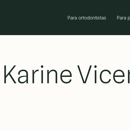
Para ortodontistas
Para 
 Karine Vice