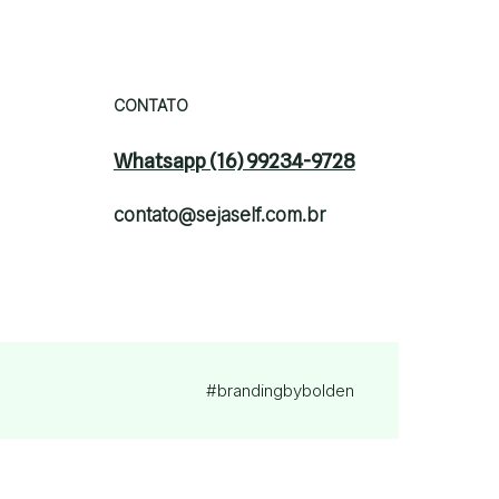
CONTATO
Whatsapp (16) 99234-9728
contato@sejaself.com.br
#brandingby
bolden