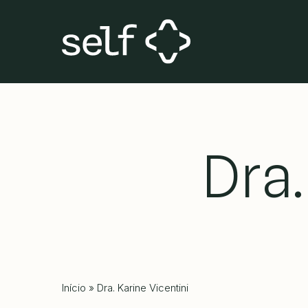
Skip
to
main
content
Dra.
Início
»
Dra. Karine Vicentini