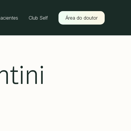
pacientes
Club Self
Área do doutor
ntini