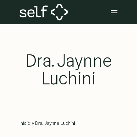
Skip
Menu
to
Close
main
Menu
content
Dra. Jaynne
Luchini
Início
»
Dra. Jaynne Luchini