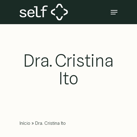
Skip
Menu
to
Close
main
Menu
content
Dra. Cristina
Ito
Início
»
Dra. Cristina Ito