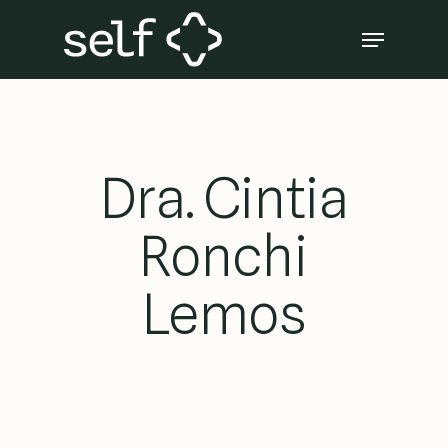
Skip
Menu
to
Close
main
Menu
content
Dra. Cintia
Ronchi
Lemos