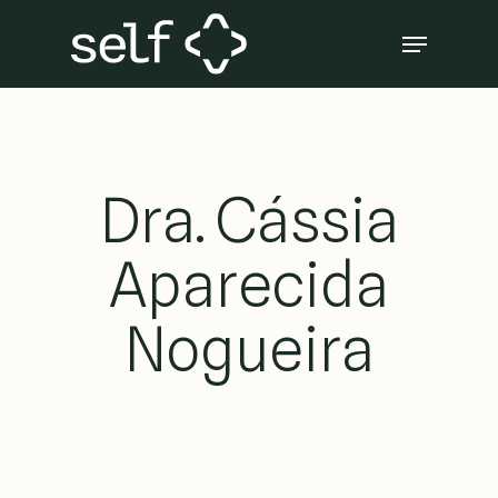
Skip
Menu
to
Close
main
Menu
content
Dra. Cássia
Aparecida
Nogueira