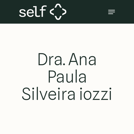
Skip
Menu
to
Close
main
Menu
content
Dra. Ana
Paula
Silveira iozzi