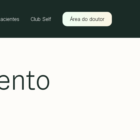
pacientes
Club Self
Área do doutor
mento