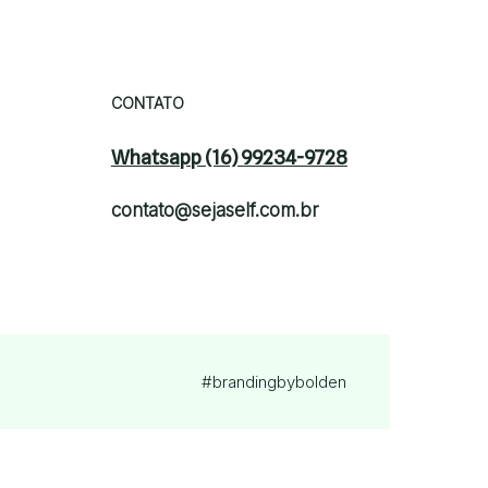
CONTATO
Whatsapp (16) 99234-9728
contato@sejaself.com.br
#brandingby
bolden