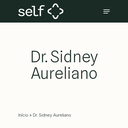
Skip
Menu
to
Close
main
Menu
content
Dr. Sidney
Aureliano
Início
»
Dr. Sidney Aureliano