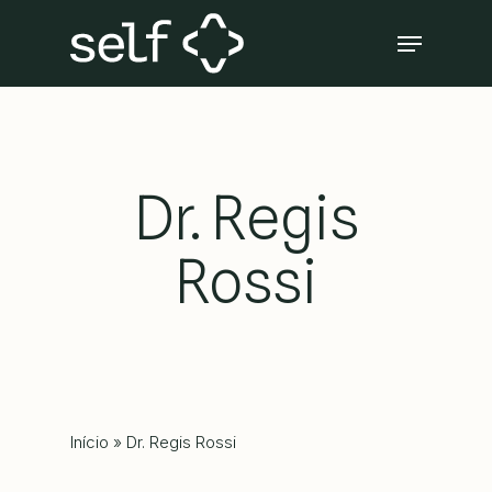
Skip
Menu
to
Close
main
Menu
content
Dr. Regis
Rossi
Início
»
Dr. Regis Rossi