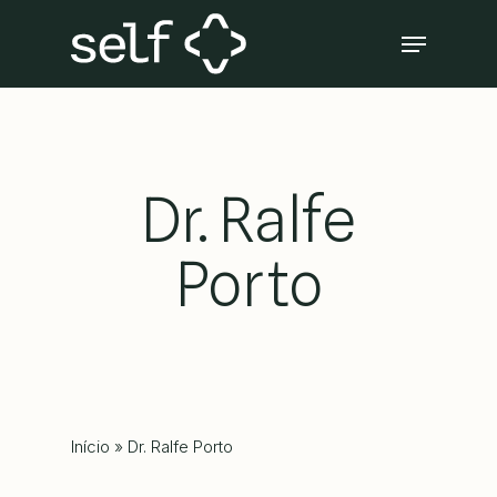
Skip
Menu
to
Close
main
Menu
content
Dr. Ralfe
Porto
Início
»
Dr. Ralfe Porto