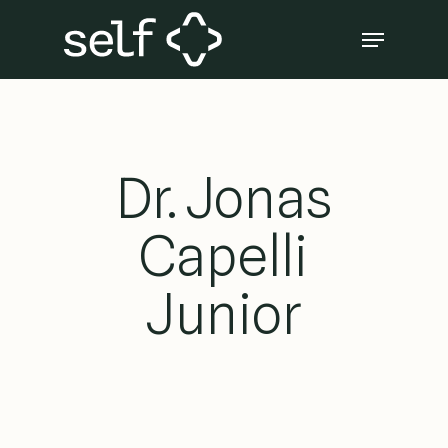
Skip
Menu
to
Close
main
Menu
content
Dr. Jonas
Capelli
Junior