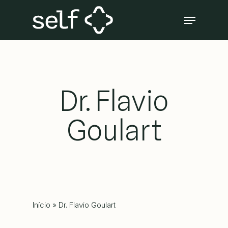
Skip
Menu
to
Close
main
Menu
content
Dr. Flavio
Goulart
Início
»
Dr. Flavio Goulart