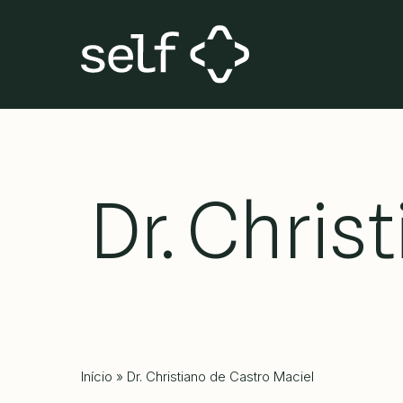
Skip
to
main
content
Dr. Chris
Início
»
Dr. Christiano de Castro Maciel