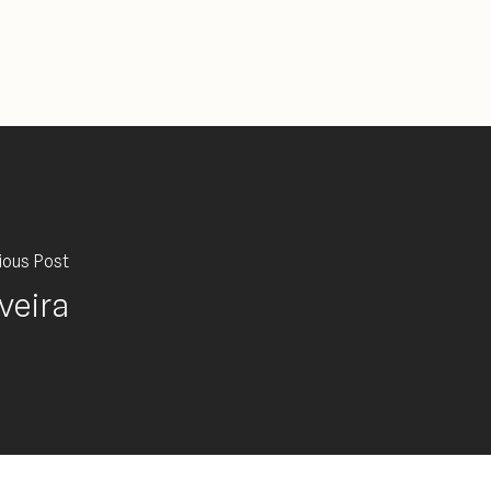
ious Post
lveira