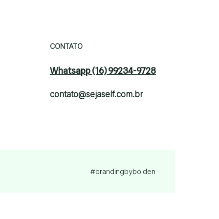
CONTATO
Whatsapp (16) 99234-9728
contato@sejaself.com.br
#brandingby
bolden