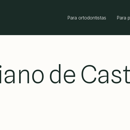
Para ortodontistas
Para 
tiano de Cas