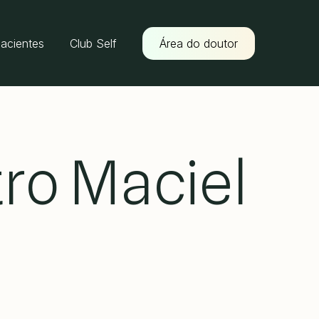
pacientes
Club Self
Área do doutor
tro Maciel